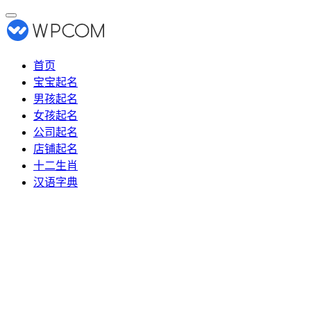
首页
宝宝起名
男孩起名
女孩起名
公司起名
店铺起名
十二生肖
汉语字典