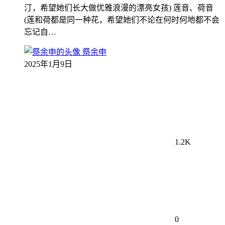
汀，希望她们长大做优雅浪漫的漂亮女孩) 莲音、荷音
(莲和荷都是同一种花，希望她们不论在何时何地都不会
忘记自…
祭余申
2025年1月9日
1.2K
0