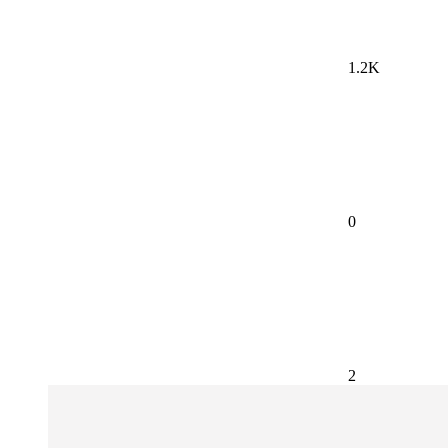
1.2K
0
2