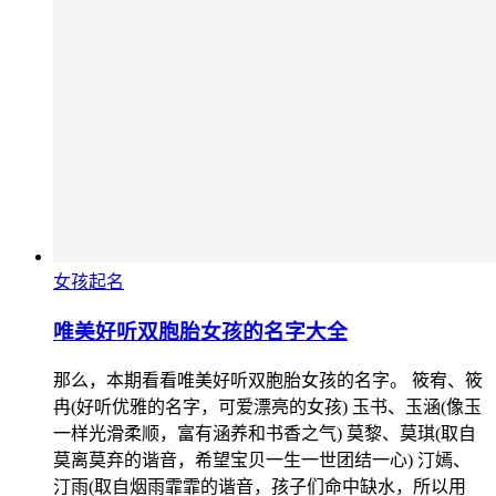
女孩起名
唯美好听双胞胎女孩的名字大全
那么，本期看看唯美好听双胞胎女孩的名字。 筱宥、筱
冉(好听优雅的名字，可爱漂亮的女孩) 玉书、玉涵(像玉
一样光滑柔顺，富有涵养和书香之气) 莫黎、莫琪(取自
莫离莫弃的谐音，希望宝贝一生一世团结一心) 汀嫣、
汀雨(取自烟雨霏霏的谐音，孩子们命中缺水，所以用