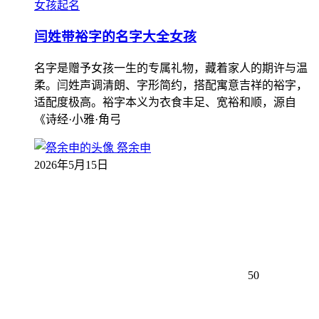
女孩起名
闫姓带裕字的名字大全女孩
名字是赠予女孩一生的专属礼物，藏着家人的期许与温
柔。闫姓声调清朗、字形简约，搭配寓意吉祥的裕字，
适配度极高。裕字本义为衣食丰足、宽裕和顺，源自
《诗经·小雅·角弓
祭余申
2026年5月15日
50