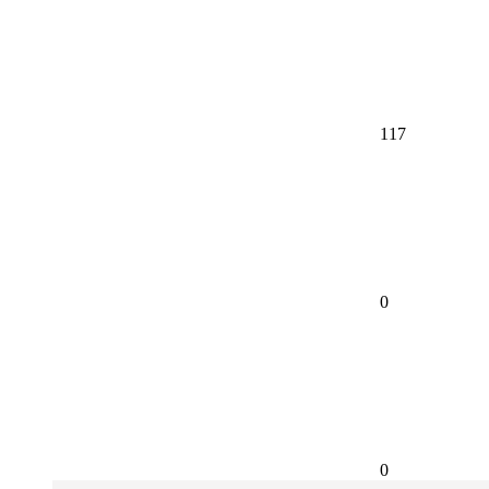
117
0
0