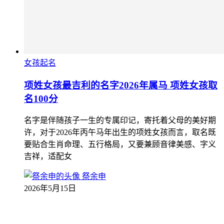
女孩起名
项姓女孩最吉利的名字2026年属马 项姓女孩取
名100分
名字是伴随孩子一生的专属印记，寄托着父母的美好期
许，对于2026年丙午马年出生的项姓女孩而言，取名既
要贴合生肖命理、五行格局，又要兼顾音律美感、字义
吉祥，适配女
祭余申
2026年5月15日