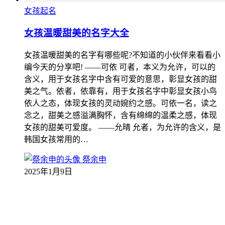
女孩起名
女孩温暖甜美的名字大全
女孩温暖甜美的名字有哪些呢?不知道的小伙伴来看看小
编今天的分享吧! ——可依 可者，本义为允许，可以的
含义，用于女孩名字中含有可爱的意思，彰显女孩的甜
美之气。依者，依靠有，用于女孩名字中彰显女孩小鸟
依人之态，体现女孩的灵动婉约之感。可依一名，读之
念之，甜美之感溢满胸怀，含有绵绵的温柔之感，体现
女孩的甜美可爱度。 ——允晴 允者，为允许的含义，是
韩国女孩常用的…
祭余申
2025年1月9日