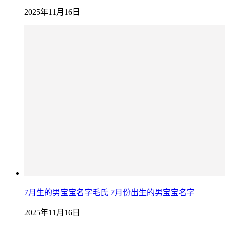
2025年11月16日
7月生的男宝宝名字毛氏 7月份出生的男宝宝名字
2025年11月16日