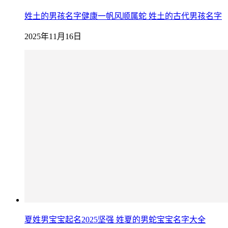
姓土的男孩名字健康一帆风顺属蛇 姓土的古代男孩名字
2025年11月16日
夏姓男宝宝起名2025坚强 姓夏的男蛇宝宝名字大全