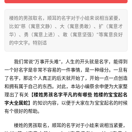
楼姓的男孩取名，顺耳的名字对于小娃来说相当紧要，
比如“慈（寓意文静）、大（寓意勇敢）、扩（寓意才
华）、勇（寓意上进）、敢（寓意坚强）”等寓意良好
的中文字。特别适
我们常说“万事开头难”，人生的开头就是名字，能得到
一个好名字是非常不容易的一件事情，是一种缘分。一旦有
了名字，那这个人真正的后天就开始了，开始一点一点创造
和拥有属于自己的东西。对此，本站小编祭余申便为大家整
首
理出了有关
【楼姓男孩名字平凡的有哪些 姓楼的宝宝起名
页
字大全属蛇】
的知识内容，以便于大家在为宝宝起名的时候
有个很好的帮助。
宝
宝
楼姓的男孩取名，顺耳的名字对于小娃来说相当紧要，
起