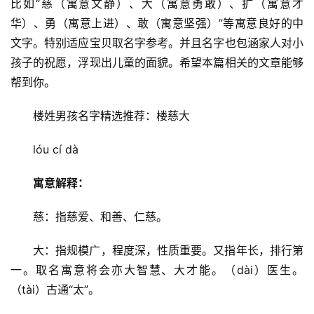
比如“慈（寓意文静）、大（寓意勇敢）、扩（寓意才
名
华）、勇（寓意上进）、敢（寓意坚强）”等寓意良好的中
文字。特别适应宝贝取名字参考。并且名字也包涵家人对小
男
孩子的祝愿，浮现出儿童的面貌。希望本篇相关的文章能够
孩
帮到你。
起
名
楼姓男孩名字精选推荐：楼慈大
女
lóu cí dà
孩
起
寓意解释：
名
投稿
慈：指慈爱、和善、仁慈。
公
司
大：指规模广，程度深，性质重要。又指年长，排行第
起
一。取名寓意将会亦大智慧、大才能。（dài）医生。
名
（tài）古通“太”。