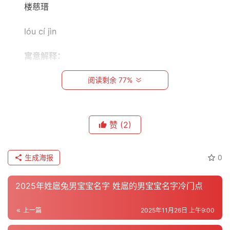
店
楼慈瑨
铺
起
lóu cí jìn
名
寓意解释：
十
慈：指慈爱、和善、仁慈。
阅读剩余 77%
二
生
瑨：　◎ 似玉的美石。
肖
赞
(2)
楼慈扩
汉
语
lóu cí kuò
生成海报
0
字
典
寓意解释：
2025年姓扈兔男宝宝名字 姓扈的男宝宝名字冷门点
慈：指慈爱、和善、仁慈。
上一篇
2025年11月26日 上午9:00
扩：指张大、推广，引申为广、广阔。