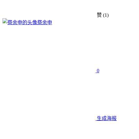
赞
(1)
祭余申
0
生成海报