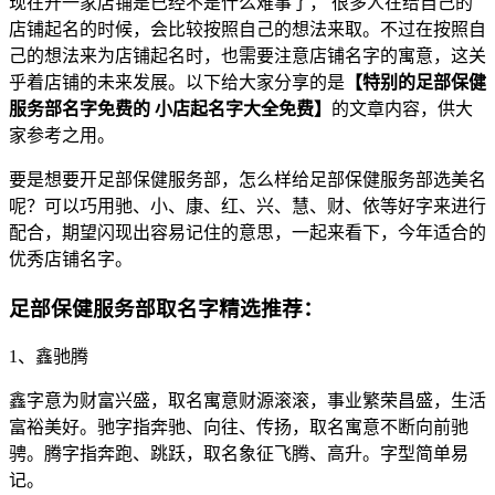
现在开一家店铺是已经不是什么难事了， 很多人在给自己的
店铺起名的时候，会比较按照自己的想法来取。不过在按照自
己的想法来为店铺起名时，也需要注意店铺名字的寓意，这关
乎着店铺的未来发展。以下给大家分享的是
【特别的足部保健
服务部名字免费的 小店起名字大全免费】
的文章内容，供大
家参考之用。
要是想要开足部保健服务部，怎么样给足部保健服务部选美名
呢？可以巧用驰、小、康、红、兴、慧、财、依等好字来进行
配合，期望闪现出容易记住的意思，一起来看下，今年适合的
优秀店铺名字。
足部保健服务部取名字精选推荐：
1、鑫驰腾
鑫字意为财富兴盛，取名寓意财源滚滚，事业繁荣昌盛，生活
富裕美好。驰字指奔驰、向往、传扬，取名寓意不断向前驰
骋。腾字指奔跑、跳跃，取名象征飞腾、高升。字型简单易
记。