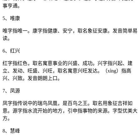
事亨通。
5、唯康
唯字指唯一。康字指健康、安宁，取名象征安康。发音简单易
读。
6、红兴
红字指红色，取名寓意事业的兴盛、成功。兴字指兴起、建
立、发动、旺盛、兴旺，取名寓意兴旺发达。（xìng）指高
兴、兴致。发音朗朗上口。
7、凤源
凤字指传说中的瑞鸟凤凰，是百鸟之王。取名用象征吉祥如
意。源字指水流开始的地方，引申指事物的来源。字型优美大
方。
8、慧峰