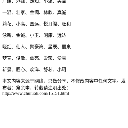
广燕、港都、足知、小温、美益
一滔、壮家、金绸、林欣、真诚
莉花、小高、圆远、悦耳阁、旺和
泳新、金诚、小玉、闲康、远达
晓红、仙人、聚豪湾、星辰、丽泉
梦宣、俊敏、蓝亮、爱荣、爱雪
新景、匠心、欢洋、舒芯、小珂
本文内容来源于网络，只做分享，不修改内容中任何文字。发
布者：祭余申，转载请注明出处：
http://www.chuluoli.com/15151.html