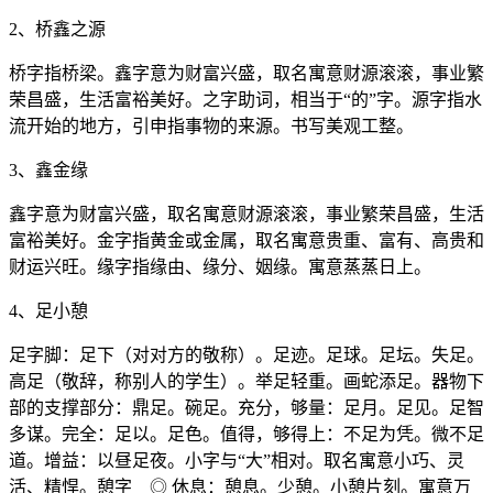
2、桥鑫之源
桥字指桥梁。鑫字意为财富兴盛，取名寓意财源滚滚，事业繁
荣昌盛，生活富裕美好。之字助词，相当于“的”字。源字指水
流开始的地方，引申指事物的来源。书写美观工整。
3、鑫金缘
鑫字意为财富兴盛，取名寓意财源滚滚，事业繁荣昌盛，生活
富裕美好。金字指黄金或金属，取名寓意贵重、富有、高贵和
财运兴旺。缘字指缘由、缘分、姻缘。寓意蒸蒸日上。
4、足小憩
足字脚：足下（对对方的敬称）。足迹。足球。足坛。失足。
高足（敬辞，称别人的学生）。举足轻重。画蛇添足。器物下
部的支撑部分：鼎足。碗足。充分，够量：足月。足见。足智
多谋。完全：足以。足色。值得，够得上：不足为凭。微不足
道。增益：以昼足夜。小字与“大”相对。取名寓意小巧、灵
活、精悍。憩字 ◎ 休息：憩息。少憩。小憩片刻。寓意万